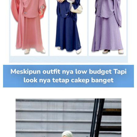
Meskipun outfit nya low budget Tapi
look nya tetap cakep banget