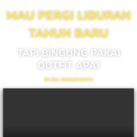
MAU PERGI LIBURAN
TAHUN BARU
TAPI BINGUNG PAKAI
OUTFIT APA?
INI DIA JAWABANNYA!