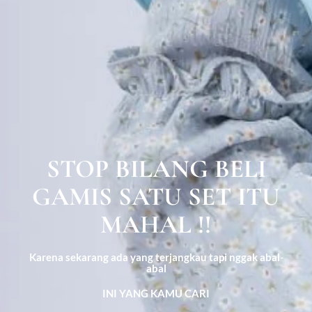
STOP BILANG BELI
GAMIS SATU SET ITU
MAHAL !!
Karena sekarang ada yang terjangkau tapi nggak abal-
abal
INI YANG KAMU CARI