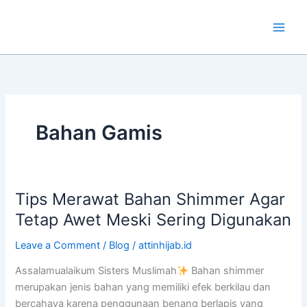
Skip
to
content
Bahan Gamis
Tips Merawat Bahan Shimmer Agar
Tips
Merawat
Tetap Awet Meski Sering Digunakan
Bahan
Leave a Comment
/
Blog
/
attinhijab.id
Shimmer
Agar
Assalamualaikum Sisters Muslimah
Bahan shimmer
Tetap
merupakan jenis bahan yang memiliki efek berkilau dan
Awet
bercahaya karena penggunaan benang berlapis yang