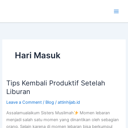
Skip
to
content
Hari Masuk
Tips Kembali Produktif Setelah
Tips
Kembali
Liburan
Produktif
Leave a Comment
/
Blog
/
attinhijab.id
Setelah
Liburan
Assalamualaikum Sisters Muslimah
Momen lebaran
menjadi salah satu momen yang dinantikan oleh sebagian
orang. Selain karena di momen lebaran bisa berkumpul