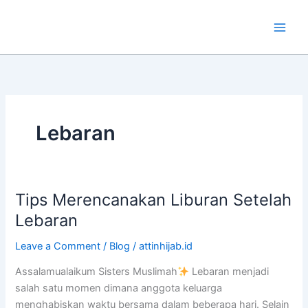
Skip
to
content
Lebaran
Tips Merencanakan Liburan Setelah
Tips
Merencanakan
Lebaran
Liburan
Leave a Comment
/
Blog
/
attinhijab.id
Setelah
Lebaran
Assalamualaikum Sisters Muslimah
Lebaran menjadi
salah satu momen dimana anggota keluarga
menghabiskan waktu bersama dalam beberapa hari. Selain