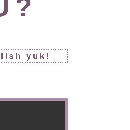
 ?
lish yuk!