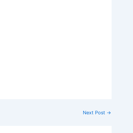
Next Post
→