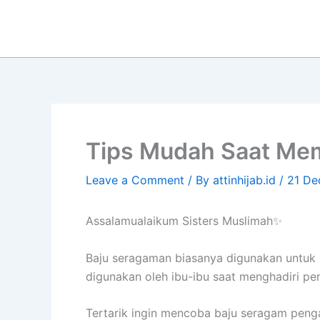
Skip
to
content
Tips Mudah Saat Mem
Leave a Comment
/ By
attinhijab.id
/
21 De
Assalamualaikum Sisters Muslimah✨
Baju seragaman biasanya digunakan untuk
digunakan oleh ibu-ibu saat menghadiri pen
Tertarik ingin mencoba baju seragam penga