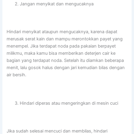
Jangan menyikat dan mengucaknya
Hindari menyikat ataupun mengucaknya, karena dapat
merusak serat kain dan mampu merontokkan payet yang
menempel. Jika terdapat noda pada pakaian berpayet
milikmu, maka kamu bisa memberikan deterjen cair ke
bagian yang terdapat noda. Setelah itu diamkan beberapa
menit, lalu gosok halus dengan jari kemudian bilas dengan
air bersih.
Hindari diperas atau mengeringkan di mesin cuci
Jika sudah selesai mencuci dan membilas, hindari