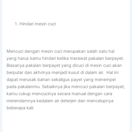
Hindari mesin cuci
Mencuci dengan mesin cuci merupakan salah satu hal
yang harus kamu hindari ketika merawat pakaian berpayet.
Biasanya pakaian berpayet yang dicuci di mesin cuci akan
berputar dan akhrinya menjadi kusut di dalam air. Hal ini
dapat merusak bahan sekaligus payet yang menempel
pada pakaianmu. Sebaiknya jika mencuci pakaian berpayet,
kamu cukup mencucinya secara manual dengan cara
merendamnya kedalam air deterjen dan mencelupnya
beberapa kali.