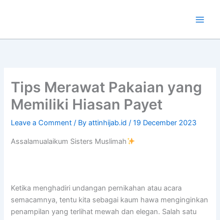
Skip
to
content
Tips Merawat Pakaian yang
Memiliki Hiasan Payet
Leave a Comment
/ By
attinhijab.id
/
19 December 2023
Assalamualaikum Sisters Muslimah
Ketika menghadiri undangan pernikahan atau acara
semacamnya, tentu kita sebagai kaum hawa menginginkan
penampilan yang terlihat mewah dan elegan. Salah satu